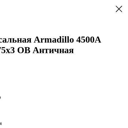
сальная Armadillo 4500A
x75x3 OB Античная
O
я