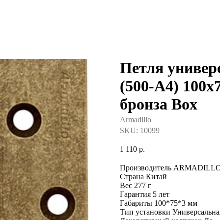
Петля универ
(500-A4) 100
бронза Box
Armadillo
SKU:
10099
1 110
р.
Производитель ARMADILL
Страна Китай
Вес 277 г
Гарантия 5 лет
Габариты 100*75*3 мм
Тип установки Универсальна